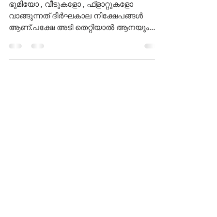
മൂല്യം കണക്കാക്കി
നിക്ഷേപിക്കൂ
ഭൂമിയോ , വീടുകളോ , ഫ്ളാറ്റുകളോ
വാങ്ങുന്നത് ദീർഘകാല നിക്ഷേപങ്ങൾ
ആണ്.പക്ഷേ അടി തെറ്റിയാൽ ആനയും
വീഴും.സുരക്ഷിത നിക്ഷേപം നടത്തും
മുൻപേ...